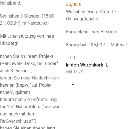
Nähabend:
35,00
€
Wir nähen eine gefütterte
Sie nähen 3 Stunden (18:00 -
Umhängetasche-
21: 00Uhr) im Nahtpunkt!
Kursleiterin: Ines Hilsberg
Mit Unterstützung von Ines
Hilsberg:
Kursgebühr: 35,00 € + Material
nähen Sie an Ihrem Projekt
(Patchwork, Deko, bei Bedarf
In den Warenkorb
auch Kleidung,...)
inkl. MwSt.
lernen Sie neue Nähtechniken
kennen (bspw. "auf Papier
nähen", quilten)
bekommen Sie Hilfestellung
für "Ihr" Nähproblem ("wie war
das noch mit dem
Reißverschluss?")
haben Sie einen Abend lang