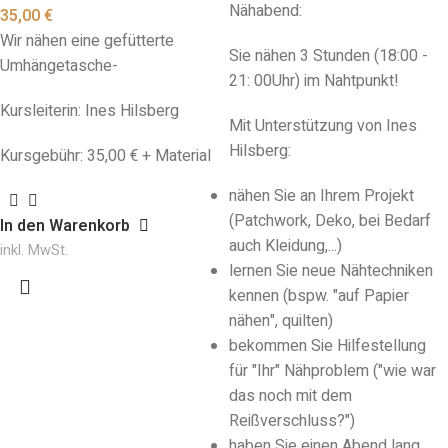
Nähabend:
35,00
€
Wir nähen eine gefütterte
Sie nähen 3 Stunden (18:00 -
Umhängetasche-
21: 00Uhr) im Nahtpunkt!
Kursleiterin: Ines Hilsberg
Mit Unterstützung von Ines
Hilsberg:
Kursgebühr: 35,00 € + Material
nähen Sie an Ihrem Projekt
(Patchwork, Deko, bei Bedarf
In den Warenkorb
auch Kleidung,...)
inkl. MwSt.
lernen Sie neue Nähtechniken
kennen (bspw. "auf Papier
nähen", quilten)
bekommen Sie Hilfestellung
für "Ihr" Nähproblem ("wie war
das noch mit dem
Reißverschluss?")
haben Sie einen Abend lang