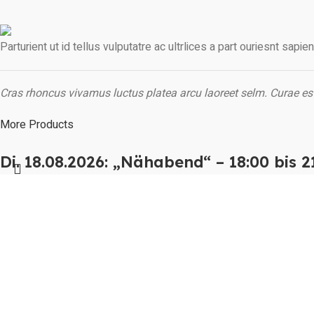
Parturient ut id tellus vulputatre ac ultrlices a part ouriesnt sapi
Cras rhoncus vivamus luctus platea arcu laoreet selm. Curae es
More Products
Di. 18.08.2026: „Nähabend“ – 18:00 bis 2
Nähabend
45,00
€
Do. 01.10.2026: „Nähabend“ – 18:00 bis 
In den Warenkorb
Nähabend
45,00
€
Do. 27.08.2026: „Nähabend“ – 18:00 bis 
inkl. MwSt.
In den Warenkorb
Nähabend