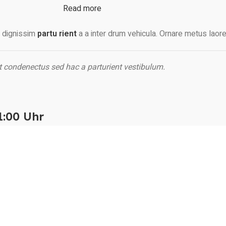
Read more
en dignissim
partu rient
a a inter drum vehicula. Ornare metus laore
t condenectus sed hac a parturient vestibulum.
1:00 Uhr
21:00 Uhr
21:00 Uhr