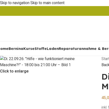
Skip to navigation
Skip to main content
Home
Bernina
Kurse
Stoffe
Laden
Reparaturannahme & Ber
Star
Back
Click to enlarge
D
M
45,
inkl