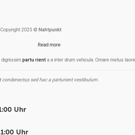
Copyright 2025 ©
Nahtpunkt
Read more
en dignissim
partu rient
a a inter drum vehicula. Ornare metus laore
t condenectus sed hac a parturient vestibulum.
1:00 Uhr
21:00 Uhr