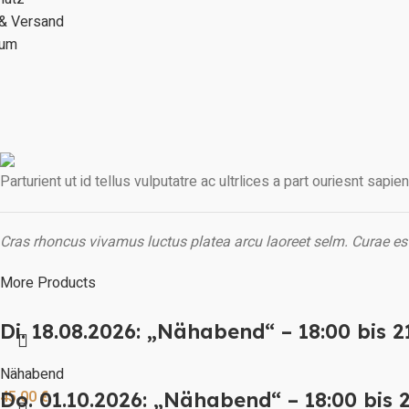
 & Versand
sum
Parturient ut id tellus vulputatre ac ultrlices a part ouriesnt sapi
Cras rhoncus vivamus luctus platea arcu laoreet selm. Curae es
More Products
Di. 18.08.2026: „Nähabend“ – 18:00 bis 2
Nähabend
45,00
€
Do. 01.10.2026: „Nähabend“ – 18:00 bis 