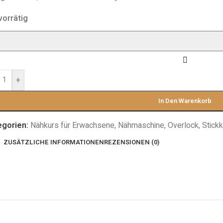
vorrätig
+
In Den Warenkorb
egorien:
Nähkurs für Erwachsene
,
Nähmaschine
,
Overlock
,
Stick
ZUSÄTZLICHE INFORMATIONEN
REZENSIONEN (0)