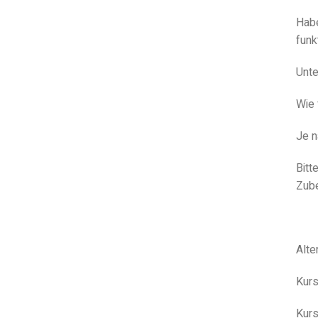
Habe
funk
Unte
Wie 
Je n
Bitt
Zube
Alte
Kurs
Kurs